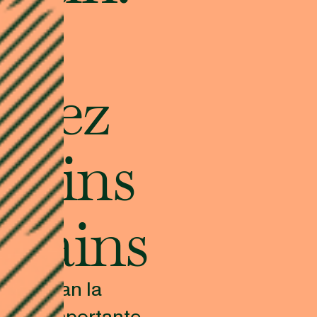
a
uidez
ecoins
chains
impulsan la