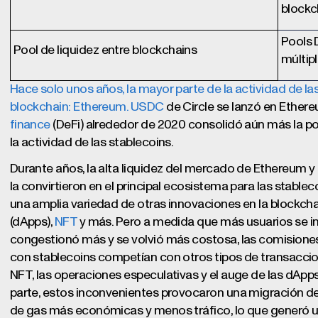
blockc
Pools 
Pool de liquidez entre blockchains
múltip
Hace solo unos años, la mayor parte de la actividad de l
blockchain: Ethereum.
USDC
de Circle se lanzó en Ethere
finance
(DeFi) alrededor de 2020 consolidó aún más la p
la actividad de las stablecoins.
Durante años, la alta liquidez del mercado de Ethereum 
la convirtieron en el principal ecosistema para las stabl
una amplia variedad de otras innovaciones en la blockch
(dApps),
NFT
y más. Pero a medida que más usuarios se in
congestionó más y se volvió más costosa, las comisiones
con stablecoins competían con otros tipos de transaccio
NFT, las operaciones especulativas y el auge de las dApps
parte, estos inconvenientes provocaron una migración de
de gas más económicas y menos tráfico, lo que generó 