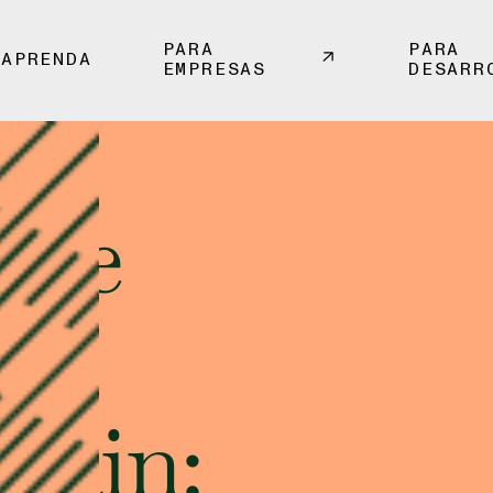
PARA
PARA
APRENDA
EMPRESAS
DESARR
l de
ins
hain: