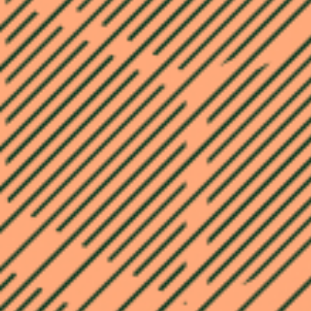
Una mirad
sobre la liq
de las stabl
entre block
Cómo las stablecoins como USDC 