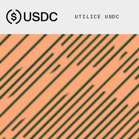
UTILICE USDC
CONCEPTOS BÁSICOS
El potencia
las stableco
multiblockc