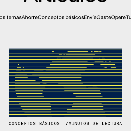
los temas
Ahorre
Conceptos básicos
Envíe
Gaste
Opere
Tu
CONCEPTOS BÁSICOS
7
MINUTOS DE LECTURA