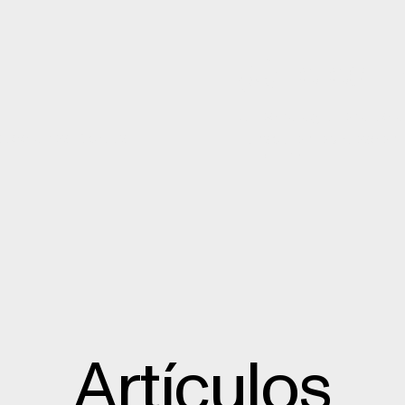
¿Qué es u
La tecnología revolucio
sacciones rápidas,
transparente y descentr
LEER MÁS
Artículos